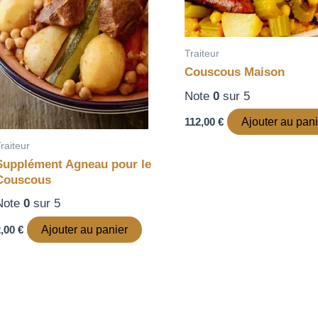
Traiteur
Couscous Maison
Note
0
sur 5
112,00
€
Ajouter au pani
raiteur
Supplément Agneau pour le
Couscous
Note
0
sur 5
2,00
€
Ajouter au panier