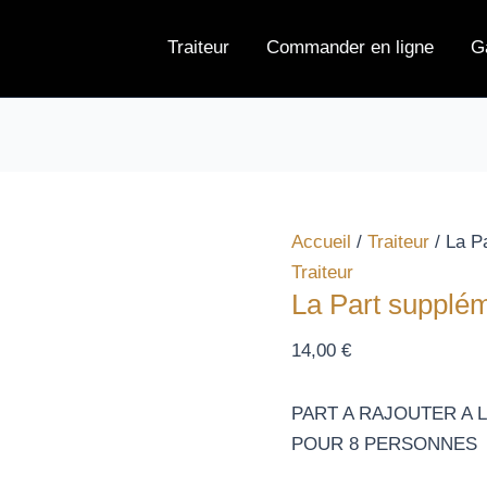
quantité
de
Traiteur
Commander en ligne
G
La
Part
supplémentaire
de
couscous
Accueil
/
Traiteur
/ La P
Traiteur
La Part supplé
14,00
€
PART A RAJOUTER A
POUR 8 PERSONNES