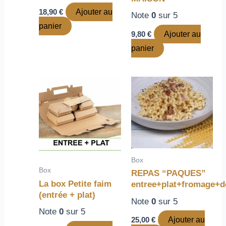
18,90
€
Ajouter au
Note
0
sur 5
panier
9,80
€
Ajouter au
panier
Box
Box
REPAS “PAQUES”
La box Petite faim
entree+plat+fromage+d
(entrée + plat)
Note
0
sur 5
Note
0
sur 5
25,00
€
Ajouter au