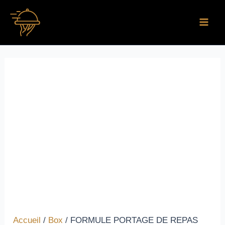
Aller
quantité
Main
au
de
Men
contenu
FORMULE
PORTAGE
DE
REPAS
SENIOR
Accueil
/
Box
/ FORMULE PORTAGE DE REPAS