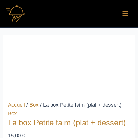
Aller
quantité
Main
au
de
Men
contenu
La
box
Petite
faim
(plat
+
dessert)
Accueil
/
Box
/ La box Petite faim (plat + dessert)
Box
La box Petite faim (plat + dessert)
15,00
€