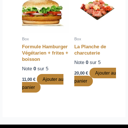
Box
Box
Formule Hamburger
La Planche de
Végétarien + frites +
charcuterie
boisson
Note
0
sur 5
Note
0
sur 5
20,00
€
Ajouter au
11,00
€
Ajouter au
panier
panier